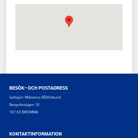
BESÖK- OCH POSTADRESS
Saltsjön-Mälarens Båtförbund
Bergviksvägen 10
167 63 BROMMA
KONTAKTINFORMATION