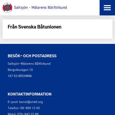
Från Svenska Båtunionen
BESÖK- OCH POSTADRESS
Saltsjön-Mälarens Båtförbund
Bergviksvägen 10
167 63 BROMMA
KONTAKTINFORMATION
E-post: kansli@smbf.org
Telefon: 08-669 12 00
Mobil: 076-943 15 88