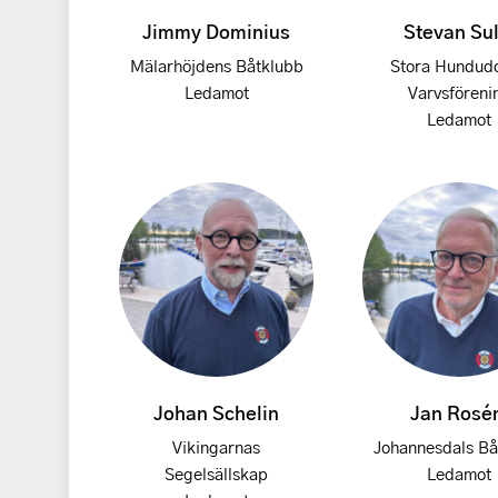
Jimmy Dominius
Stevan Sul
Mälarhöjdens Båtklubb
Stora Hundud
Ledamot
Varvsföreni
Ledamot
Johan Schelin
Jan Rosé
Vikingarnas
Johannesdals Bå
Segelsällskap
Ledamot