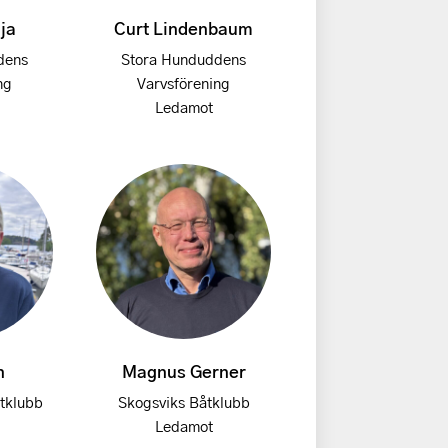
ja
Curt Lindenbaum
dens
Stora Hunduddens
ng
Varvsförening
Ledamot
n
Magnus Gerner
tklubb
Skogsviks Båtklubb
Ledamot