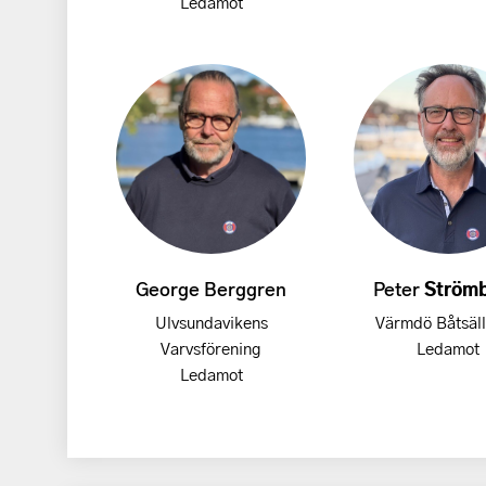
Ledamot
George Berggren
Peter
Ström
Ulvsundavikens
Värmdö Båtsäl
Varvsförening
Ledamot
Ledamot