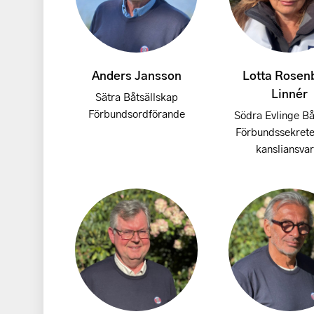
Anders Jansson
Lotta Rosen
Linnér
Sätra Båtsällskap
Förbundsordförande
Södra Evlinge B
Förbundssekrete
kansliansvar