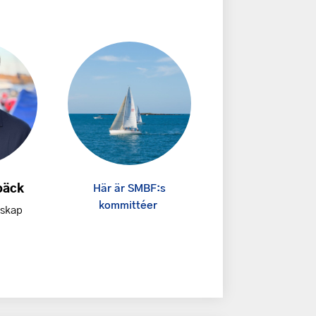
Här är SMBF:s
bäck
kommittéer
lskap