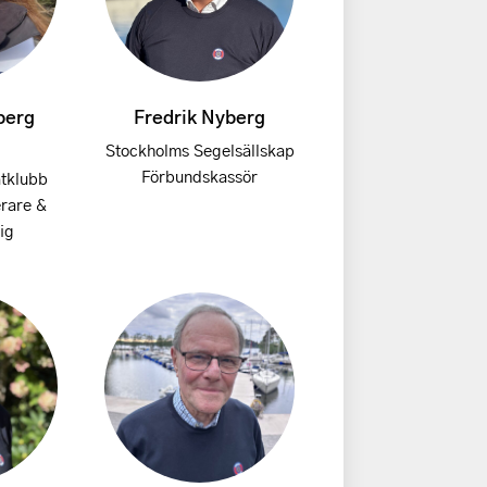
berg
Fredrik Nyberg
Stockholms Segelsällskap
Förbundskassör
åtklubb
rare &
ig