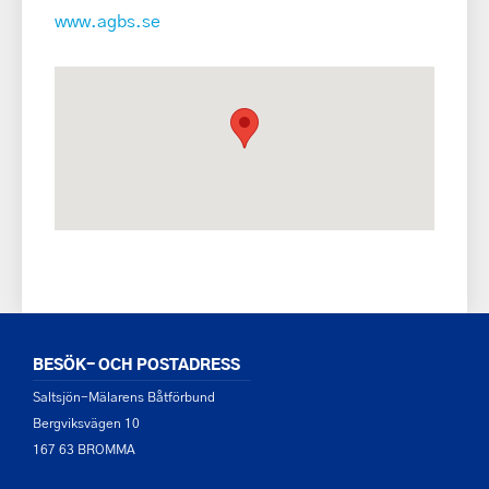
www.agbs.se
BESÖK- OCH POSTADRESS
Saltsjön-Mälarens Båtförbund
Bergviksvägen 10
167 63 BROMMA