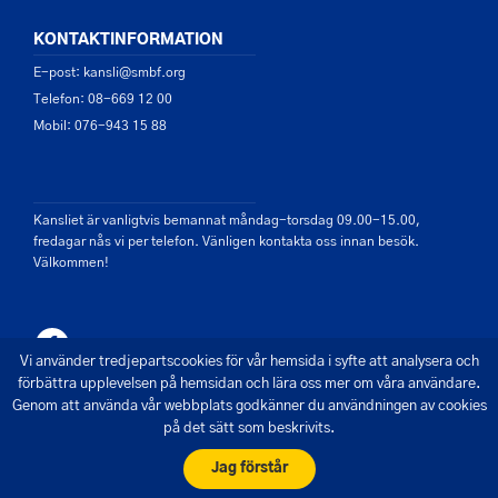
KONTAKTINFORMATION
E-post: kansli@smbf.org
Telefon: 08-669 12 00
Mobil: 076-943 15 88
Kansliet är vanligtvis bemannat måndag-torsdag 09.00-15.00,
fredagar nås vi per telefon. Vänligen kontakta oss innan besök.
Välkommen!
Vi använder tredjepartscookies för vår hemsida i syfte att analysera och
förbättra upplevelsen på hemsidan och lära oss mer om våra användare.
Genom att använda vår webbplats godkänner du användningen av cookies
på det sätt som beskrivits.
© 2026 - Saltsjön Mälarens Båtförbund
Skapad av Pigment webbyrå
Jag förstår