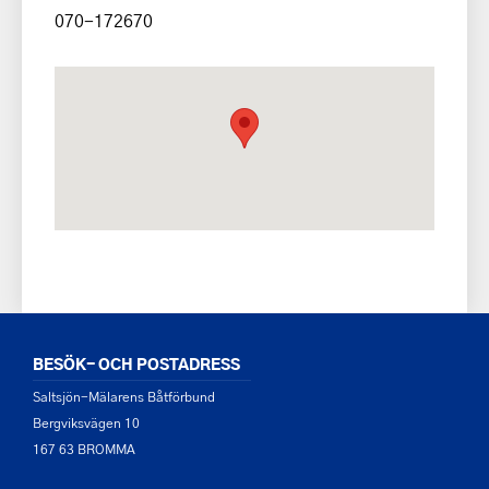
070-172670
BESÖK- OCH POSTADRESS
Saltsjön-Mälarens Båtförbund
Bergviksvägen 10
167 63 BROMMA