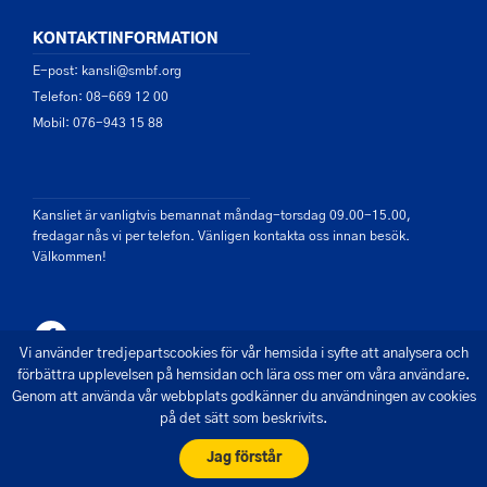
KONTAKTINFORMATION
E-post: kansli@smbf.org
Telefon: 08-669 12 00
Mobil: 076-943 15 88
Kansliet är vanligtvis bemannat måndag-torsdag 09.00-15.00,
fredagar nås vi per telefon. Vänligen kontakta oss innan besök.
Välkommen!
Vi använder tredjepartscookies för vår hemsida i syfte att analysera och
förbättra upplevelsen på hemsidan och lära oss mer om våra användare.
Genom att använda vår webbplats godkänner du användningen av cookies
på det sätt som beskrivits.
© 2026 - Saltsjön Mälarens Båtförbund
Skapad av Pigment webbyrå
Jag förstår