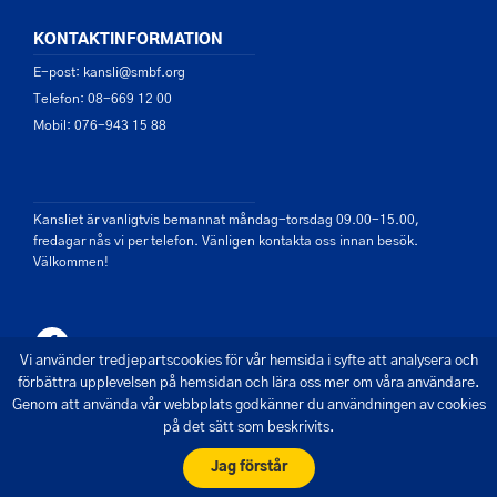
KONTAKTINFORMATION
E-post: kansli@smbf.org
Telefon: 08-669 12 00
Mobil: 076-943 15 88
Kansliet är vanligtvis bemannat måndag-torsdag 09.00-15.00,
fredagar nås vi per telefon. Vänligen kontakta oss innan besök.
Välkommen!
Vi använder tredjepartscookies för vår hemsida i syfte att analysera och
förbättra upplevelsen på hemsidan och lära oss mer om våra användare.
Genom att använda vår webbplats godkänner du användningen av cookies
på det sätt som beskrivits.
© 2026 - Saltsjön Mälarens Båtförbund
Skapad av Pigment webbyrå
Jag förstår