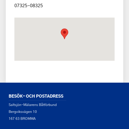
07325-08325
BESÖK- OCH POSTADRESS
Saltsjön-Mälarens Båtförbund
Bergviksvägen 10
167 63 BROMMA