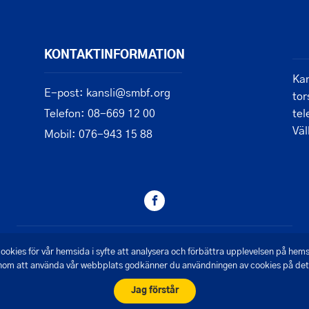
KONTAKTINFORMATION
Kan
E-post: kansli@smbf.org
tor
Telefon: 08-669 12 00
tel
Vä
Mobil: 076-943 15 88
© 2026 - Saltsjön Mälarens Båtförbund
ookies för vår hemsida i syfte att analysera och förbättra upplevelsen på hem
om att använda vår webbplats godkänner du användningen av cookies på det 
Skapad av Pigment webbyrå
Jag förstår