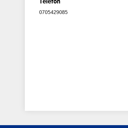
Telefon
0705429085