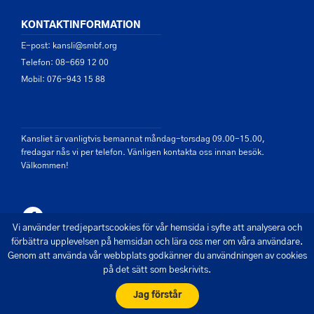
KONTAKTINFORMATION
E-post: kansli@smbf.org
Telefon: 08-669 12 00
Mobil: 076-943 15 88
Kansliet är vanligtvis bemannat måndag-torsdag 09.00-15.00,
fredagar nås vi per telefon. Vänligen kontakta oss innan besök.
Välkommen!
Vi använder tredjepartscookies för vår hemsida i syfte att analysera och
förbättra upplevelsen på hemsidan och lära oss mer om våra användare.
Genom att använda vår webbplats godkänner du användningen av cookies
på det sätt som beskrivits.
© 2026 - Saltsjön Mälarens Båtförbund
Skapad av Pigment webbyrå
Jag förstår