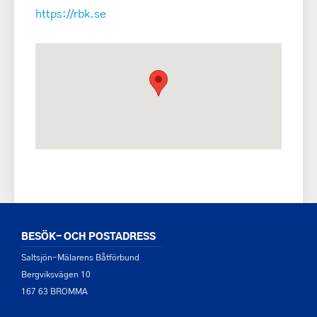
https://rbk.se
BESÖK- OCH POSTADRESS
Saltsjön-Mälarens Båtförbund
Bergviksvägen 10
167 63 BROMMA