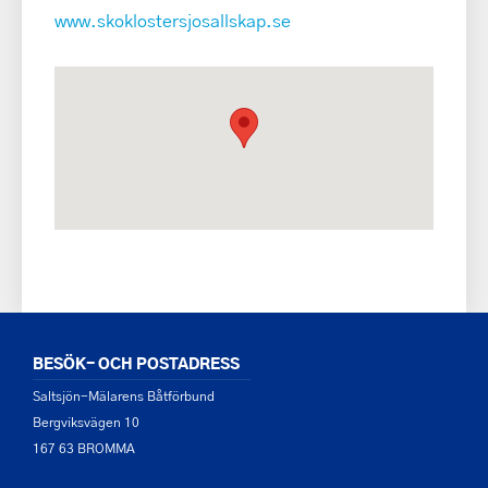
www.skoklostersjosallskap.se
BESÖK- OCH POSTADRESS
Saltsjön-Mälarens Båtförbund
Bergviksvägen 10
167 63 BROMMA