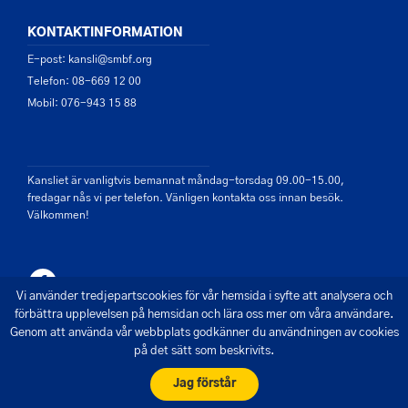
KONTAKTINFORMATION
E-post: kansli@smbf.org
Telefon: 08-669 12 00
Mobil: 076-943 15 88
Kansliet är vanligtvis bemannat måndag-torsdag 09.00-15.00,
fredagar nås vi per telefon. Vänligen kontakta oss innan besök.
Välkommen!
Vi använder tredjepartscookies för vår hemsida i syfte att analysera och
förbättra upplevelsen på hemsidan och lära oss mer om våra användare.
Genom att använda vår webbplats godkänner du användningen av cookies
på det sätt som beskrivits.
© 2026 - Saltsjön Mälarens Båtförbund
Skapad av Pigment webbyrå
Jag förstår