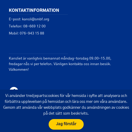
KONTAKTINFORMATION
E-post: kansli@smbf.org
Telefon: 08-669 12 00
Mobil: 076-943 15 88
Kansliet är vanligtvis bemannat måndag-torsdag 09.00-15.00,
fredagar nås vi per telefon. Vänligen kontakta oss innan besök.
Välkommen!
Vi använder tredjepartscookies för vår hemsida i syfte att analysera och
förbättra upplevelsen på hemsidan och lära oss mer om våra användare.
Genom att använda vår webbplats godkänner du användningen av cookies
på det sätt som beskrivits.
© 2026 - Saltsjön Mälarens Båtförbund
Skapad av Pigment webbyrå
Jag förstår