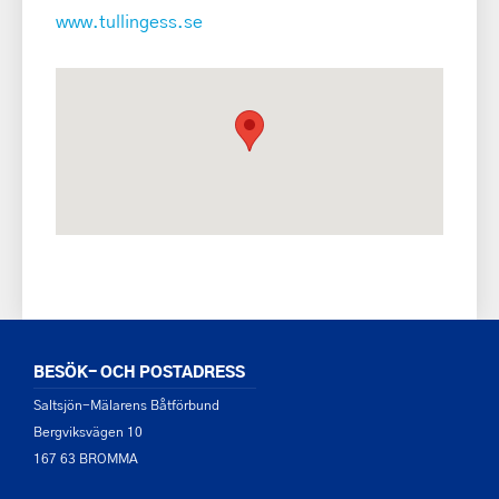
www.tullingess.se
BESÖK- OCH POSTADRESS
Saltsjön-Mälarens Båtförbund
Bergviksvägen 10
167 63 BROMMA