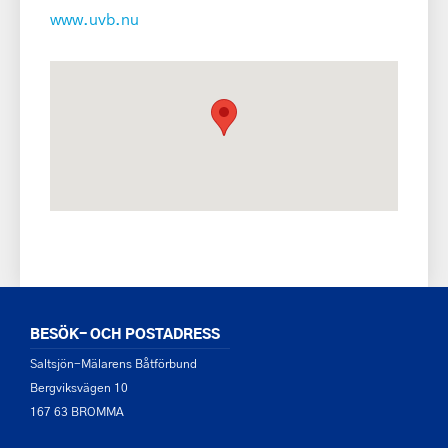
www.uvb.nu
BESÖK- OCH POSTADRESS
Saltsjön-Mälarens Båtförbund
Bergviksvägen 10
167 63 BROMMA