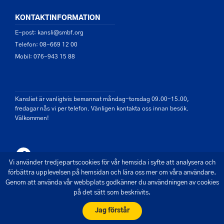
KONTAKTINFORMATION
E-post: kansli@smbf.org
Telefon: 08-669 12 00
Mobil: 076-943 15 88
Kansliet är vanligtvis bemannat måndag-torsdag 09.00-15.00,
fredagar nås vi per telefon. Vänligen kontakta oss innan besök.
Välkommen!
Vi använder tredjepartscookies för vår hemsida i syfte att analysera och
förbättra upplevelsen på hemsidan och lära oss mer om våra användare.
Genom att använda vår webbplats godkänner du användningen av cookies
på det sätt som beskrivits.
© 2026 - Saltsjön Mälarens Båtförbund
Skapad av Pigment webbyrå
Jag förstår