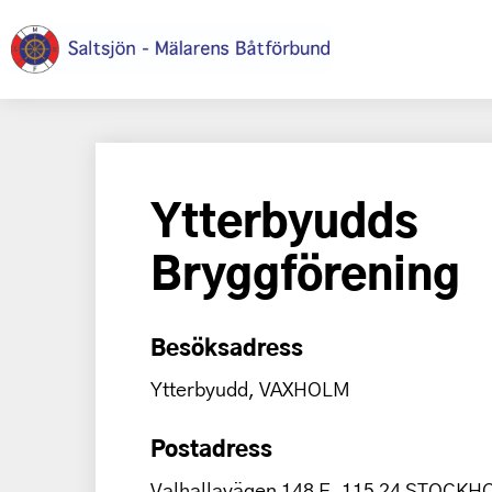
Ytterbyudds
Bryggförening
Besöksadress
Ytterbyudd, VAXHOLM
Postadress
Valhallavägen 148 E, 115 24 STOCK