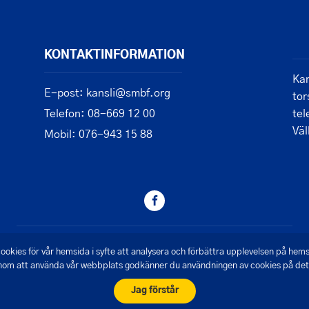
KONTAKTINFORMATION
Kan
E-post: kansli@smbf.org
tor
Telefon: 08-669 12 00
tel
Vä
Mobil: 076-943 15 88
© 2026 - Saltsjön Mälarens Båtförbund
ookies för vår hemsida i syfte att analysera och förbättra upplevelsen på hem
om att använda vår webbplats godkänner du användningen av cookies på det 
Skapad av Pigment webbyrå
Jag förstår