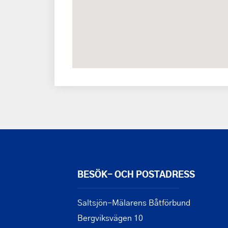
BESÖK- OCH POSTADRESS
Saltsjön-Mälarens Båtförbund
Bergviksvägen 10