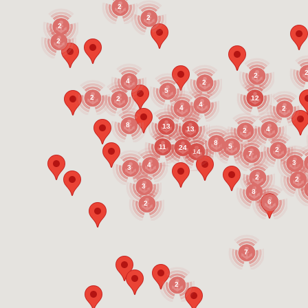
2
2
2
2
2
4
2
5
2
12
2
4
4
2
8
13
4
13
2
8
5
11
24
2
14
7
3
4
3
2
2
3
8
6
2
7
2