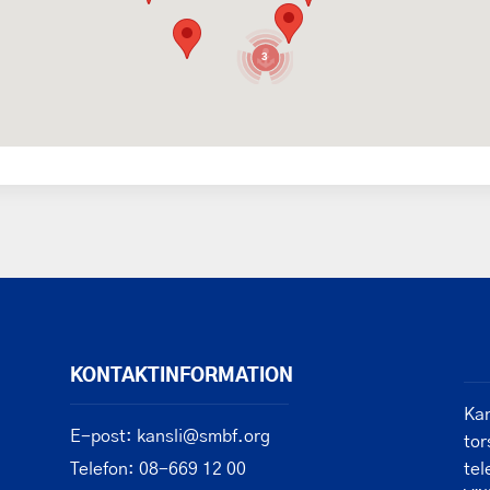
3
KONTAKTINFORMATION
Kan
E-post: kansli@smbf.org
tor
Telefon: 08-669 12 00
tel