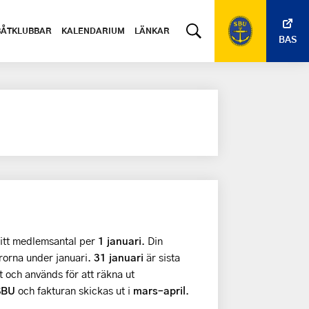
BÅTKLUBBAR
KALENDARIUM
LÄNKAR
BAS
itt medlemsantal per
1 januari
. Din
rorna under januari.
31 januari
är sista
 och används för att räkna ut
SBU
och fakturan skickas ut i
mars–april
.