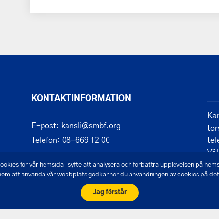
KONTAKTINFORMATION
Kan
E-post: kansli@smbf.org
tor
Telefon: 08-669 12 00
tel
Vä
Mobil: 076-943 15 88
ookies för vår hemsida i syfte att analysera och förbättra upplevelsen på hem
om att använda vår webbplats godkänner du användningen av cookies på det 
Jag förstår