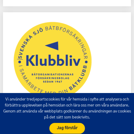
Vi använder tredjepartscookies för vår hemsida i syfte att analysera och
förbättra upplevelsen på hemsidan och lära oss mer om våra användare.
Genom att använda vår webbplats godkänner du användningen av cookies
på det sätt som beskrivits.
Jag förstår
Svenska Sjö Båtmärkning